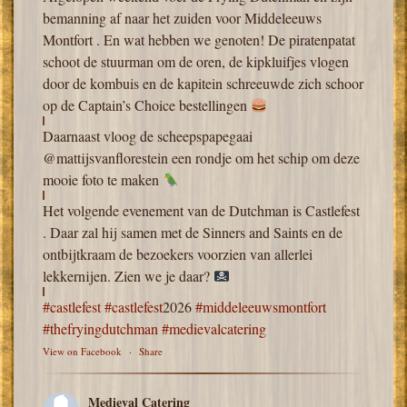
bemanning af naar het zuiden voor Middeleeuws
Montfort . En wat hebben we genoten! De piratenpatat
schoot de stuurman om de oren, de kipkluifjes vlogen
door de kombuis en de kapitein schreeuwde zich schoor
op de Captain’s Choice bestellingen
Daarnaast vloog de scheepspapegaai
@mattijsvanflorestein een rondje om het schip om deze
mooie foto te maken
Het volgende evenement van de Dutchman is Castlefest
. Daar zal hij samen met de Sinners and Saints en de
ontbijtkraam de bezoekers voorzien van allerlei
lekkernijen. Zien we je daar?
#castlefest
#castlefest
2026
#middeleeuwsmontfort
#thefryingdutchman
#medievalcatering
View on Facebook
·
Share
Medieval Catering