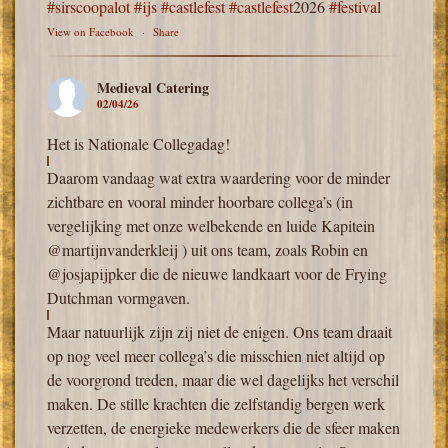
#sirscoopalot
#ijs
#castlefest
#castlefest
2026
#festival
View on Facebook
·
Share
Medieval Catering
02/04/26
Het is Nationale Collegadag!
Daarom vandaag wat extra waardering voor de minder
zichtbare en vooral minder hoorbare collega’s (in
vergelijking met onze welbekende en luide Kapitein
@martijnvanderkleij ) uit ons team, zoals Robin en
@josjapijpker die de nieuwe landkaart voor de Frying
Dutchman vormgaven.
Maar natuurlijk zijn zij niet de enigen. Ons team draait
op nog veel meer collega’s die misschien niet altijd op
de voorgrond treden, maar die wel dagelijks het verschil
maken. De stille krachten die zelfstandig bergen werk
verzetten, de energieke medewerkers die de sfeer maken