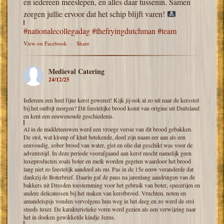
en iedereen meeslepen, en alles daar tussenin. Samen
zorgen jullie ervoor dat het schip blijft varen!
#nationalecollegadag
#thefryingdutchman
#team
View on Facebook
·
Share
Medieval Catering
24/12/25
Iedereen een heel fijne kerst gewenst! Kijk jij ook al zo uit naar de kersstol
bij het ontbijt morgen? Dit feestelijke brood komt van origine uit Duitsland
en kent een eeuwenoude geschiedenis.
Al in de middeleeuwen werd een vroege versie van dit brood gebakken.
De stol, wat klomp of kluit betekende, deed zijn naam eer aan als een
eenvoudig, sober brood van water, gist en olie dat geschikt was voor de
adventstijd. In deze periode voorafgaand aan kerst mocht namelijk geen
luxeproducten zoals boter en melk worden gegeten waardoor het brood
lang niet zo feestelijk aandeed als nu. Pas in de 15e eeuw veranderde dat
dankzij de Boterbrief. Daarin gaf de paus na jarenlang aandringen van de
bakkers uit Dresden toestemming voor het gebruik van boter, specerijen en
andere delicatessen bij het maken van kerstbrood. Vruchten, noten en
amandelspijs vonden vervolgens hun weg in het deeg en zo werd de stol
steeds luxer. De karakteristieke vorm werd gezien als een verwijzing naar
het in doeken gewikkelde kindje Jezus.