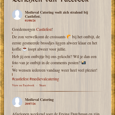
Medieval Catering
voelt zich stralend bij
Castlefest.
01/08/26
Goedemorgen
Castlefest
!
De zon verwelkomt de croissants
bij het ontbijt, de
eerste gesmeerde broodjes liggen alweer klaar en het
koffie
loopt alweer voor jullie.
Heb jij een ontbijtje bij ons gekocht? Wil je dan een
foto van je ontbijt in de comments posten?
We wensen iedereen vandaag weer heel veel plezier!
#castlefest
#medievalcatering
View on Facebook
·
Share
Medieval Catering
20/07/26
Afgelopen weekend voer de Frying Dutchman en zijn