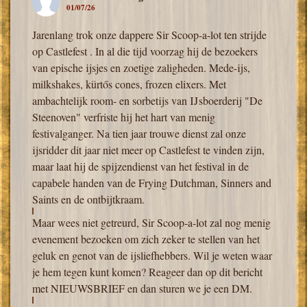
01/07/26
Jarenlang trok onze dappere Sir Scoop-a-lot ten strijde
op Castlefest . In al die tijd voorzag hij de bezoekers
van epische ijsjes en zoetige zaligheden. Mede-ijs,
milkshakes, kürtős cones, frozen elixers. Met
ambachtelijk room- en sorbetijs van IJsboerderij "De
Steenoven" verfriste hij het hart van menig
festivalganger. Na tien jaar trouwe dienst zal onze
ijsridder dit jaar niet meer op Castlefest te vinden zijn,
maar laat hij de spijzendienst van het festival in de
capabele handen van de Frying Dutchman, Sinners and
Saints en de ontbijtkraam.
Maar wees niet getreurd, Sir Scoop-a-lot zal nog menig
evenement bezoeken om zich zeker te stellen van het
geluk en genot van de ijsliefhebbers. Wil je weten waar
je hem tegen kunt komen? Reageer dan op dit bericht
met NIEUWSBRIEF en dan sturen we je een DM.