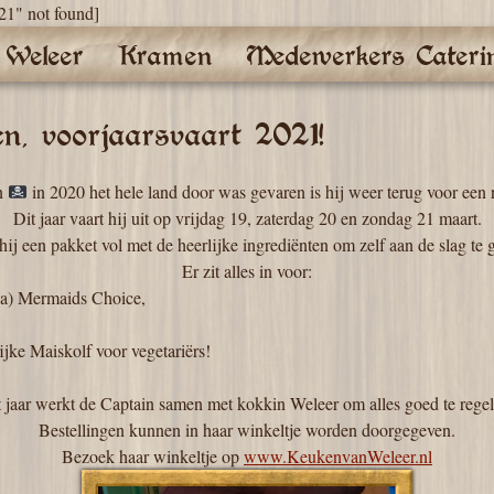
021" not found]
 Weleer
Kramen
Medewerkers Cateri
n, voorjaarsvaart 2021!
n
in 2020 het hele land door was gevaren is hij weer terug voor een
Dit jaar vaart hij uit op vrijdag 19, zaterdag 20 en zondag 21 maart.
t hij een pakket vol met de heerlijke ingrediënten om zelf aan de slag te 
Er zit alles in voor:
ga) Mermaids Choice,
lijke Maiskolf voor vegetariërs!
t jaar werkt de Captain samen met kokkin Weleer om alles goed te regel
Bestellingen kunnen in haar winkeltje worden doorgegeven.
Bezoek haar winkeltje op
www.KeukenvanWeleer.nl