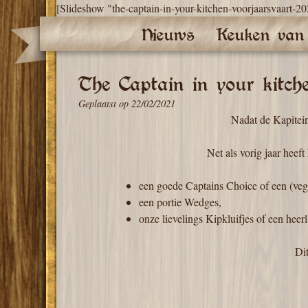
Ga
[Slideshow "the-captain-in-your-kitchen-voorjaarsvaart-2
naar
Nieuws
Keuken van
de
content
The Captain in your kitche
Geplaatst op
22/02/2021
Nadat de Kapitei
Net als vorig jaar heef
een goede Captains Choice of een (ve
een portie Wedges,
onze lievelings Kipkluifjes of een heer
Di